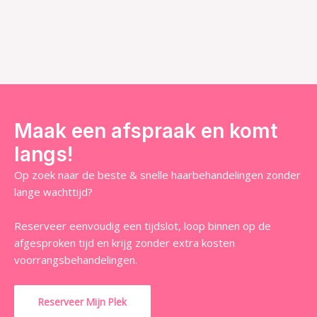
Maak een afspraak en komt
langs!
Op zoek naar de beste & snelle haarbehandelingen zonder
lange wachttijd?
Reserveer eenvoudig een tijdslot, loop binnen op de
afgesproken tijd en krijg zonder extra kosten
voorrangsbehandelingen.
Reserveer Mijn Plek