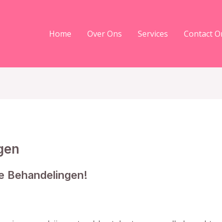
Home
Over Ons
Services
Contact O
gen
e Behandelingen!