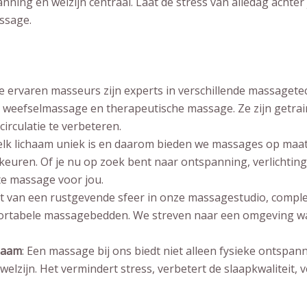
ning en welzijn centraal. Laat de stress van alledag achter 
ssage.
e ervaren masseurs zijn experts in verschillende massaget
weefselmassage en therapeutische massage. Ze zijn getrain
irculatie te verbeteren.
 elk lichaam uniek is en daarom bieden we massages op maat
euren. Of je nu op zoek bent naar ontspanning, verlichting 
te massage voor jou.
et van een rustgevende sfeer in onze massagestudio, complee
rtabele massagebedden. We streven naar een omgeving waa
haam
: Een massage bij ons biedt niet alleen fysieke ontspan
welzijn. Het vermindert stress, verbetert de slaapkwaliteit,