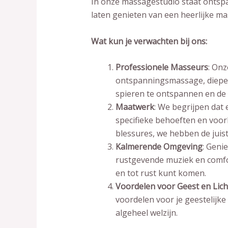
In onze massagestudio staat ontspan
laten genieten van een heerlijke ma
Wat kun je verwachten bij ons:
Professionele Masseurs
: Onz
ontspanningsmassage, diepe 
spieren te ontspannen en de c
Maatwerk
: We begrijpen dat
specifieke behoeften en voork
blessures, we hebben de juis
Kalmerende Omgeving
: Geni
rustgevende muziek en comfo
en tot rust kunt komen.
Voordelen voor Geest en Lic
voordelen voor je geestelijke 
algeheel welzijn.